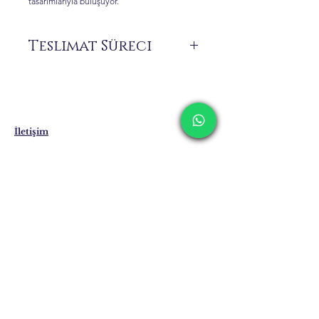
tasarımlarıyla buluşuyor.
Teslimat Süreci
Siparişiniz üzerine size özel üretilen ürünler
stokta bulunmamaktadır.
Teslimat süresi 7 ile 21 iş günü arasında
değişebilmektedir. Yurt dışı teslimatlarında
bu süreler uzayabilmektedir.
İletişim
Kargolama ve İade
Gizlilik Politikası
Mağaza Politikası
Eposta:
info@erkandemiroglu.com
Telefon:
+90 516 162 00 36