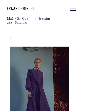
Mağ
/ En Çok
/
İletişim
aza
Satanlar