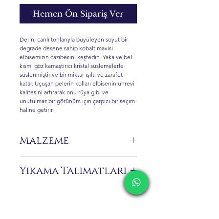
Hemen Ön Sipariş Ver
Derin, canlı tonlarıyla büyüleyen soyut bir
degrade desene sahip kobalt mavisi
elbisemizin cazibesini keşfedin. Yaka ve bel
kısmı göz kamaştırıcı kristal süslemelerle
süslenmiştir ve bir miktar ışıltı ve zarafet
katar. Uçuşan pelerin kolları elbisenin uhrevi
kalitesini artırarak onu rüya gibi ve
unutulmaz bir görünüm için çarpıcı bir seçim
haline getirir.
Malzeme
%100 Pes
Yıkama Talimatları
Sadece kuru temizleme önerilir.
Bu giysi, damla şeklindeki kristaller ve
narin boncuklarla güzelce süslenmiştir.