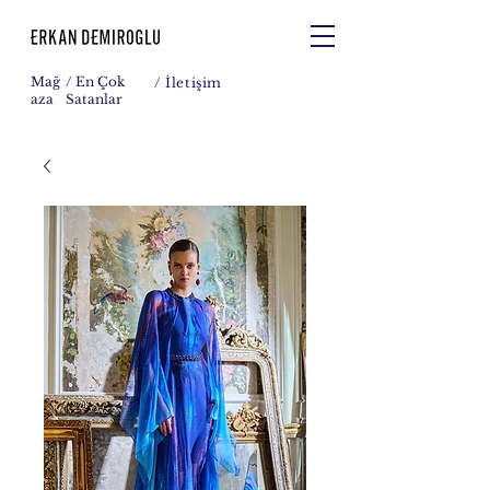
Mağ
/ En Çok
/
İletişim
aza
Satanlar