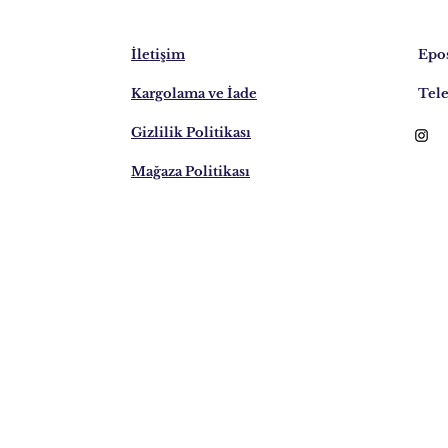
İletişim
Epos
Kargolama ve İade
Tele
Gizlilik Politikası
Mağaza Politikası