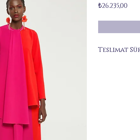
Fiy
₺26.235,00
Teslimat Sü
Siparişiniz üzerine size 
bulunmamaktadır.
Teslimat süresi 7 ile 21
dışı teslimatlarında bu 