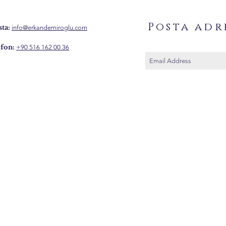
Posta adr
ta:
info@erkandemiroglu.com
fon:
+90 516 162 00 36