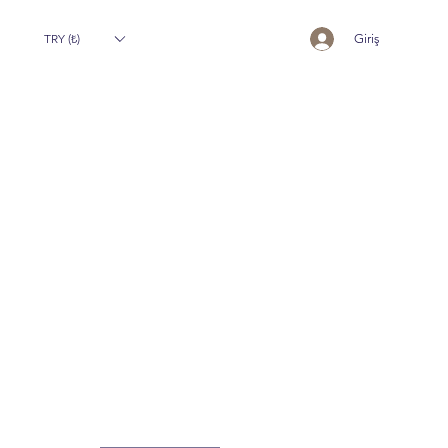
TRY (₺)
Giriş