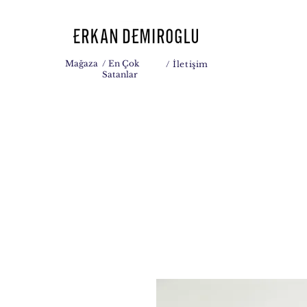
Mağaza
/ En Çok
/
İletişim
Satanlar