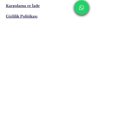
Kargolama ve İade
Gizlilik Politikası
Mağaza Politikası
Eposta:
info@erkandemiroglu.com
Telefon:
+90 516 162 00 36
Posta adresimize
Katılın
Şimdi Abone Ol
©2024 Erkan Demiroğlu -
Katapultistanbul.com
gururla sunar