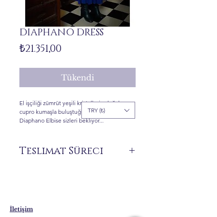
DIAPHANO DRESS
Fiyat
₺21.351,00
Tükendi
El işçiliği zümrüt yeşili kristallerin doğal
TRY (₺)
cupro kumaşla buluştuğu kobalt mavisi maxi
Diaphano Elbise sizleri bekliyor...
Teslimat Süreci
Siparişiniz üzerine size özel üretilen ürünler
stokta bulunmamaktadır.
Teslimat süresi 7 ile 21 iş günü arasında
değişebilmektedir. Yurt dışı teslimatlarında
bu süreler uzayabilmektedir.
İletişim