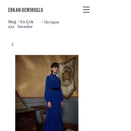
Mağ
/ En Çok
/
İletişim
aza
Satanlar