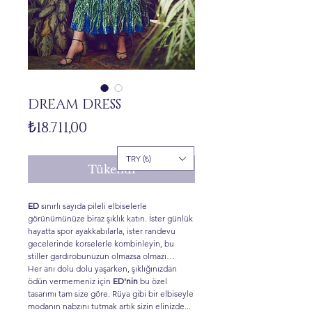
DREAM DRESS
Fiyat
₺18.711,00
TRY (₺)
Tükendi
ED
sınırlı sayıda pileli elbiselerle
görünümünüze biraz şıklık katın. İster günlük
hayatta spor ayakkabılarla, ister randevu
gecelerinde korselerle kombinleyin, bu
stiller gardırobunuzun olmazsa olmazı…
Her anı dolu dolu yaşarken, şıklığınızdan
ödün vermemeniz için
ED'nin
bu özel
tasarımı tam size göre. Rüya gibi bir elbiseyle
modanın nabzını tutmak artık sizin elinizde...