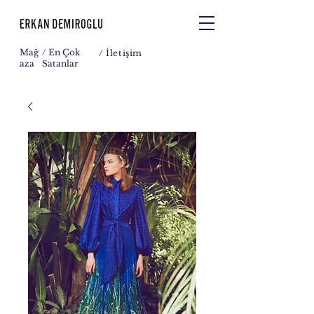
Mağ
/ En Çok
/
İletişim
aza
Satanlar