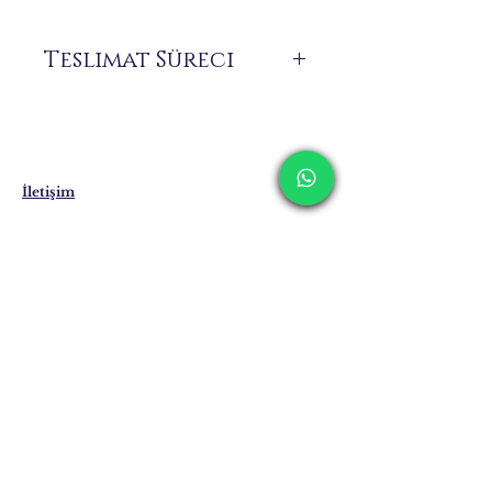
Teslimat Süreci
Siparişiniz üzerine size özel üretilen ürünler
stokta bulunmamaktadır.
Teslimat süresi 7 ile 21 iş günü arasında
değişebilmektedir. Yurt dışı teslimatlarında
bu süreler uzayabilmektedir.
İletişim
Kargolama ve İade
Gizlilik Politikası
Mağaza Politikası
Eposta:
info@erkandemiroglu.com
Telefon:
+90 516 162 00 36