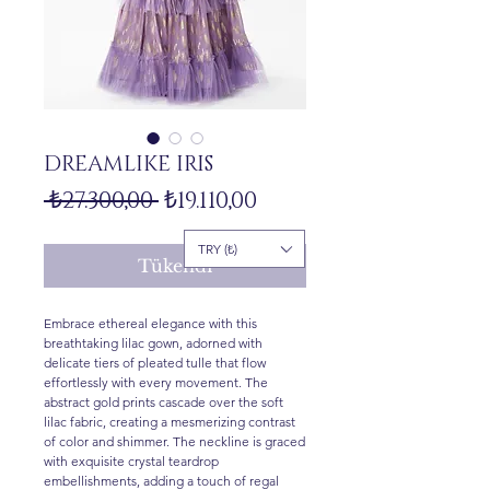
DREAMLIKE IRIS
Normal
İndirimli
 ₺27.300,00 
₺19.110,00
Fiyat
Fiyat
TRY (₺)
Tükendi
Embrace ethereal elegance with this
breathtaking lilac gown, adorned with
delicate tiers of pleated tulle that flow
effortlessly with every movement. The
abstract gold prints cascade over the soft
lilac fabric, creating a mesmerizing contrast
of color and shimmer. The neckline is graced
with exquisite crystal teardrop
embellishments, adding a touch of regal