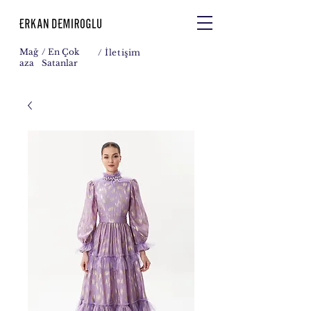
Mağ
/ En Çok
/
İletişim
aza
Satanlar