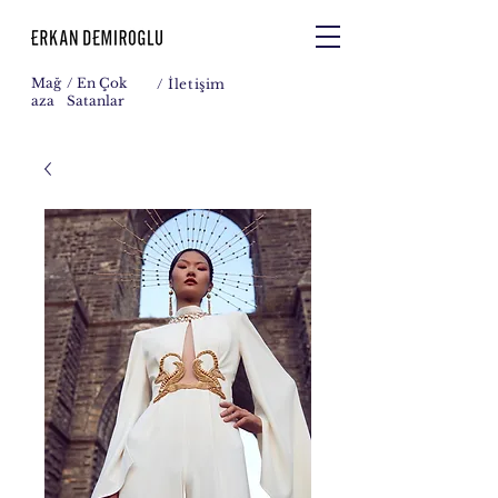
Mağ
/ En Çok
/
İletişim
aza
Satanlar