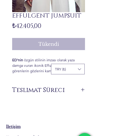
EFFULGENT JUMPSUIT
Fiyat
₺42.405,00
Tükendi
ED'nin
özgün stilinin imzası olarak yaza
damga vuran ikonik Effulgent Tulum,
TRY (₺)
görenlerin gözlerini kamaştırıyor.
Teslimat Süreci
Siparişiniz üzerine size özel üretilen ürünler
stokta bulunmamaktadır.
Teslimat süresi 7 ile 21 iş günü arasında
değişebilmektedir. Yurt dışı teslimatlarında
bu süreler uzayabilmektedir.
İletişim