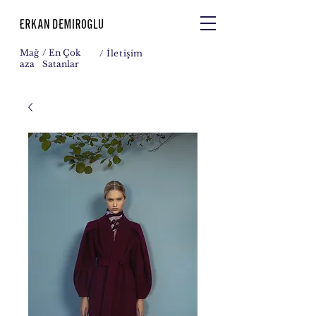
Mağ
/ En Çok
/
İletişim
aza
Satanlar