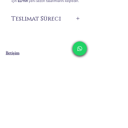
için
ED'nin
yeni sezon tasarımlarını keşfedin.
Teslimat Süreci
Siparişiniz üzerine size özel üretilen ürünler
stokta bulunmamaktadır.
Teslimat süresi 7 ile 21 iş günü arasında
değişebilmektedir. Yurt dışı teslimatlarında
bu süreler uzayabilmektedir.
İletişim
Kargolama ve İade
Gizlilik Politikası
Mağaza Politikası
Eposta:
info@erkandemiroglu.com
Telefon:
+90 516 162 00 36