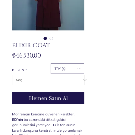
ELIXIR COAT
Fiyat
₺46.530,00
TRY (₺)
BEDEN
*
Hemen Satın Al
Mor rengin kendine güvenen karakteri,
ED'nin
bu sezondaki dikkat çekici
görünümlerini yaratıyor... Erik tonlarının
kararlı duruşunu kendi stilinizle yorumlamak