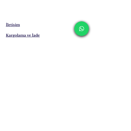
Siparişiniz üzerine size özel üretilen ürünler
stokta bulunmamaktadır.
Sipariş vermeden önce 0 516 162 00 36
numaralı WhatsApp hattımızdan ürünün
hazırlanma ve teslimat süresi hakkında
İletişim
bilgi alınız.
Kargolama ve İade
Gizlilik Politikası
Mağaza Politikası
Eposta:
info@erkandemiroglu.com
Telefon:
+90 516 162 00 36
Posta adresimize
Katılın