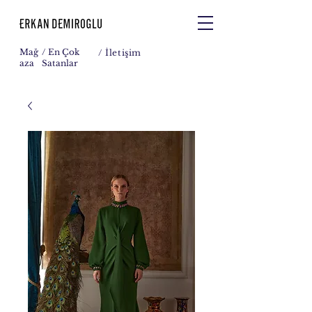
Mağ
/ En Çok
/
İletişim
aza
Satanlar