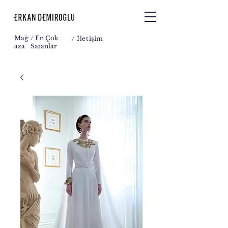
Mağ
/ En Çok
/
İletişim
aza
Satanlar