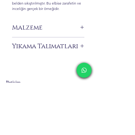
belden sıkıştırılmıştır. Bu elbise zarafetin ve
inceliğin gerçek bir örneğidir.
Malzeme
%100 Pes
Yıkama Talimatları
Sadece kuru temizleme!
El işçiliğiyle işlenmiş narin detayları
nedeniyle bu zarif elbisenin güzelliğini ve
işçiliğini korumak için kuru temizleme
yaptırmanızı öneririz.
İletişim
Kargolama ve İade
Gizlilik Politikası
Mağaza Politikası
Eposta:
info@erkandemiroglu.com