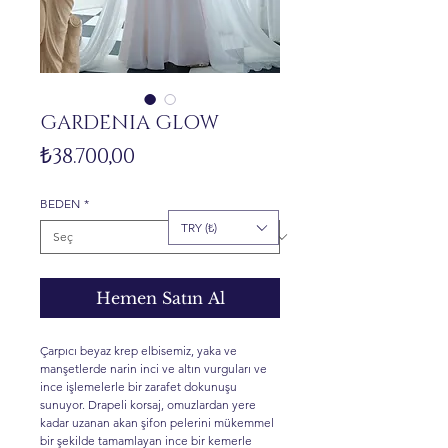
GARDENIA GLOW
Fiyat
₺38.700,00
BEDEN
*
TRY (₺)
Hemen Satın Al
Çarpıcı beyaz krep elbisemiz, yaka ve
manşetlerde narin inci ve altın vurguları ve
ince işlemelerle bir zarafet dokunuşu
sunuyor. Drapeli korsaj, omuzlardan yere
kadar uzanan akan şifon pelerini mükemmel
bir şekilde tamamlayan ince bir kemerle