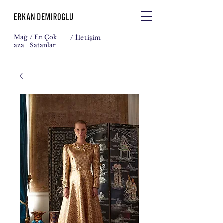
Mağ
/ En Çok
/
İletişim
aza
Satanlar