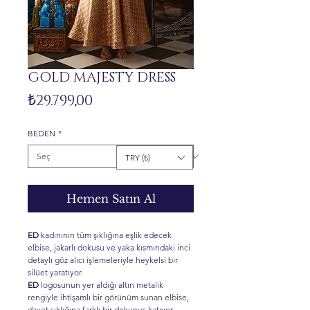
GOLD MAJESTY DRESS
Fiyat
₺29.799,00
BEDEN
*
TRY (₺)
Hemen Satın Al
ED
kadınının tüm şıklığına eşlik edecek
elbise, jakarlı dokusu ve yaka kısmındaki inci
detaylı göz alıcı işlemeleriyle heykelsi bir
silüet yaratıyor.
ED
logosunun yer aldığı altın metalik
rengiyle ihtişamlı bir görünüm sunan elbise,
davet şıklığına farklı bir dokunuş katıyor.