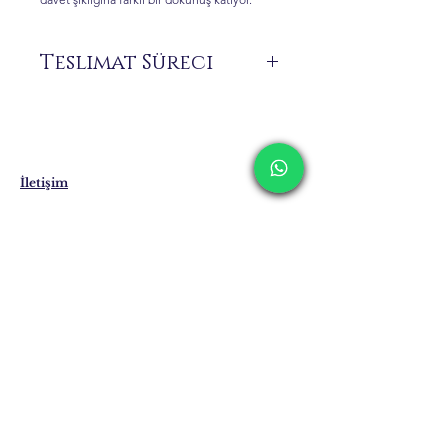
Teslimat Süreci
Siparişiniz üzerine size özel üretilen ürünler
stokta bulunmamaktadır.
Sipariş vermeden önce 0 516 162 00 36
numaralı WhatsApp hattımızdan ürünün
hazırlanma ve teslimat süresi hakkında
İletişim
bilgi alınız.
Kargolama ve İade
Gizlilik Politikası
Mağaza Politikası
Eposta:
info@erkandemiroglu.com
Telefon:
+90 516 162 00 36