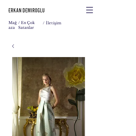
Mağ
/ En Çok
/
İletişim
aza
Satanlar