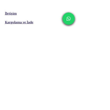
Teslimat süresi 7 ile 21 iş günü arasında
değişebilmektedir. Yurt dışı teslimatlarında
bu süreler uzayabilmektedir.
İletişim
Kargolama ve İade
Gizlilik Politikası
Mağaza Politikası
Eposta:
info@erkandemiroglu.com
Telefon:
+90 516 162 00 36
Posta adresimize
Katılın
Şimdi Abone Ol