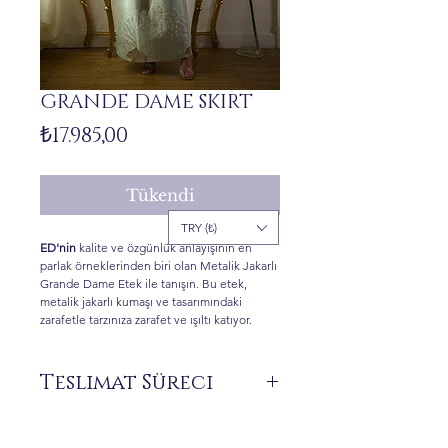
GRANDE DAME SKIRT
Fiyat
₺17.985,00
Tükendi
TRY (₺)
ED'nin
kalite ve özgünlük anlayışının en
parlak örneklerinden biri olan Metalik Jakarlı
Grande Dame Etek ile tanışın. Bu etek,
metalik jakarlı kumaşı ve tasarımındaki
zarafetle tarzınıza zarafet ve ışıltı katıyor.
Teslimat Süreci
Siparişiniz üzerine size özel üretilen ürünler
stokta bulunmamaktadır.