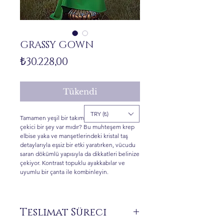
GRASSY GOWN
Fiyat
₺30.228,00
Tükendi
TRY (₺)
Tamamen yeşil bir takımdan daha dikkat
çekici bir şey var mıdır? Bu muhteşem krep
elbise yaka ve manşetlerindeki kristal taş
detaylarıyla eşsiz bir etki yaratırken, vücudu
saran dökümlü yapısıyla da dikkatleri belinize
çekiyor. Kontrast topuklu ayakkabılar ve
uyumlu bir çanta ile kombinleyin.
Teslimat Süreci