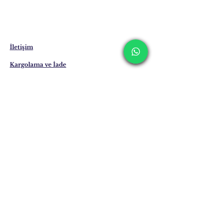
Siparişiniz üzerine size özel üretilen ürünler
stokta bulunmamaktadır.
Teslimat süresi 7 ile 21 iş günü arasında
değişebilmektedir. Yurt dışı teslimatlarında
bu süreler uzayabilmektedir.
İletişim
Kargolama ve İade
Gizlilik Politikası
Mağaza Politikası
Eposta:
info@erkandemiroglu.com
Telefon:
+90 516 162 00 36
Posta adresimize
Katılın