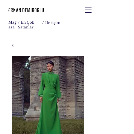
Mağ
/ En Çok
/
İletişim
aza
Satanlar