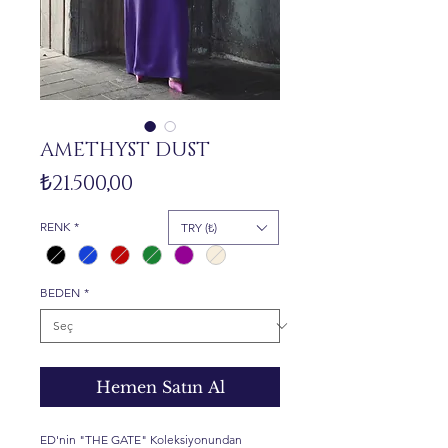
AMETHYST DUST
Fiyat
₺21.500,00
RENK
*
TRY (₺)
BEDEN
*
Hemen Satın Al
ED'nin "THE GATE" Koleksiyonundan