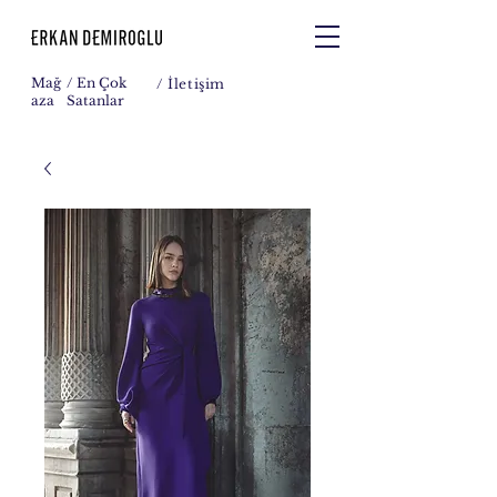
Mağ
/ En Çok
/
İletişim
aza
Satanlar