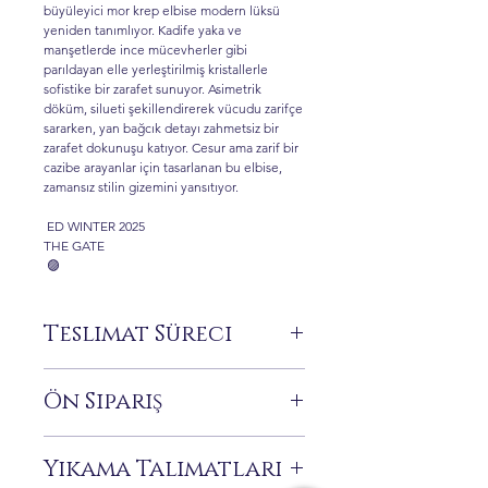
büyüleyici mor krep elbise modern lüksü
yeniden tanımlıyor. Kadife yaka ve
manşetlerde ince mücevherler gibi
parıldayan elle yerleştirilmiş kristallerle
sofistike bir zarafet sunuyor. Asimetrik
döküm, silueti şekillendirerek vücudu zarifçe
sararken, yan bağcık detayı zahmetsiz bir
zarafet dokunuşu katıyor. Cesur ama zarif bir
cazibe arayanlar için tasarlanan bu elbise,
zamansız stilin gizemini yansıtıyor.
ED WINTER 2025
THE GATE
🟣
Teslimat Süreci
Ön Sipariş
Siparişiniz üzerine size özel üretilen ürünler
stoklarımızda bulunmamaktadır.
Siparişinizi vermeden önce 0 516 162 00
Bu benzersiz tasarımlar sipariş üzerine
36 numaralı WhatsApp hattımızdan
Yıkama Talimatları
yapılır, tercihlerinize göre özel olarak
ürünün hazırlanma ve teslimat süresi
uyarlanır ve gerçekten kişiselleştirilmiş bir