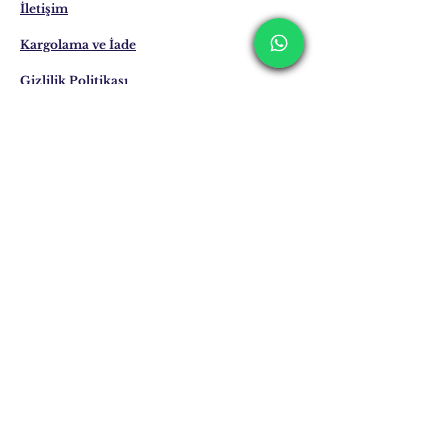
hazırlanma ve teslimat süresi hakkında
İletişim
bilgi alınız.
Kargolama ve İade
Gizlilik Politikası
Mağaza Politikası
Eposta:
info@erkandemiroglu.com
Telefon:
+90 516 162 00 36
Posta adresimize
Katılın
Şimdi Abone Ol