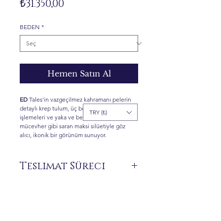
Fiyat
₺31.350,00
BEDEN
*
Hemen Satın Al
ED
Tales'in vazgeçilmez kahramanı pelerin
detaylı krep tulum, üç boyutlu kristal
TRY (₺)
işlemeleri ve yaka ve bel kısmını bir
mücevher gibi saran maksi silüetiyle göz
alıcı, ikonik bir görünüm sunuyor.
Teslimat Süreci
Siparişiniz üzerine size özel üretilen ürünler
stokta bulunmamaktadır.
Sipariş vermeden önce 0 516 162 00 36
numaralı WhatsApp hattımızdan ürünün