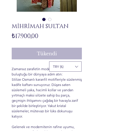
MİHRİMAH SULTAN
Fiyat
₺17.900,00
Tükendi
TRY (₺)
Zamansız zarafetin modern sofistikelikle
buluştuğu bir dünyaya adım atın:
Stilize Osmanlı karanfil motifleriyle süslenmiş
kadife kaftanı sunuyoruz. Düşes saten
süslemeli yaka, hacimli kollar ve yandan
yırtmaçlı maksi silüete sahip bu parça,
geçmişin ihtişamını çağdaş bir havayla zarif
bir şekilde birleştiriyor. Yakut kristal
süslemeler, mütevazı bir lüks dokunuşu
katıyor.
Gelenek ve modernitenin rafine uyumu,