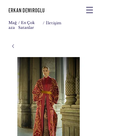
Mağ
/ En Çok
/
İletişim
aza
Satanlar