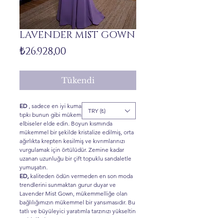
LAVENDER MIST GOWN
Fiyat
₺26.928,00
Tükendi
ED
, sadece en iyi kumaşları seçin, böylece
TRY (₺)
tıpkı bunun gibi mükemmel kesilmiş
elbiseler elde edin. Boyun kısmında
mükemmel bir şekilde kristalize edilmiş, orta
ağırlıkta krepten kesilmiş ve kıvrımlarınızı
vurgulamak için örtülüdür. Zemine kadar
uzanan uzunluğu bir çift topuklu sandaletle
yumuşatın.
ED,
kaliteden ödün vermeden en son moda
trendlerini sunmaktan gurur duyar ve
Lavender Mist Gown, mükemmelliğe olan
bağlılığımızın mükemmel bir yansımasıdır. Bu
tatlı ve büyüleyici yaratımla tarzınızı yükseltin