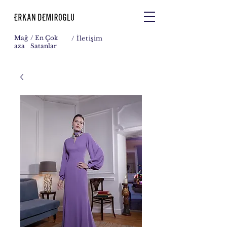
Mağ
/ En Çok
/
İletişim
aza
Satanlar