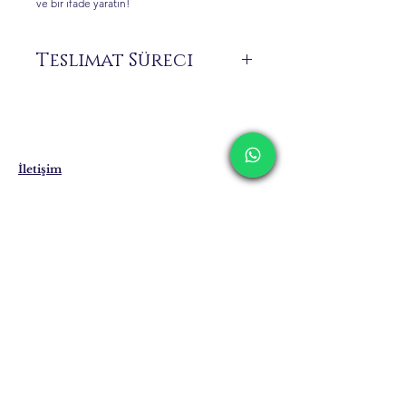
ve bir ifade yaratın!
Teslimat Süreci
Siparişiniz üzerine size özel üretilen ürünler
stokta bulunmamaktadır.
Teslimat süresi 7 ile 21 iş günü arasında
değişebilmektedir. Yurt dışı teslimatlarında
bu süreler uzayabilmektedir.
İletişim
Kargolama ve İade
Gizlilik Politikası
Mağaza Politikası
Eposta:
info@erkandemiroglu.com
Telefon:
+90 516 162 00 36