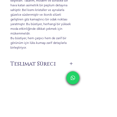
keşfedin. Tasarım, modern ve sofistike bir
hava katan asimetrik bir peplum detayına
sahiptir. Bel kısmı kristaller ve aynalarla
güzelce süslenmiştir ve ikonik silüeti
geliştiren göz kamaştırıcı bir odak noktası
yaratmıştır. Bu büstiyer, herhangi bir yüksek
moda etkinliğinde dikkat çekmek için
mükemmeldir.
Bu büstiyer, hem çarpıcı hem de zarif bir
görünüm için lüks kumaşı zarif detaylarla
birleştiriyor.
Teslimat Süreci
Siparişiniz üzerine size özel üretilen ürünler
stokta bulunmamaktadır.
Sipariş vermeden önce 0 516 162 00 36
numaralı WhatsApp hattımızdan ürünün
hazırlanma ve teslimat süresi hakkında
İletişim
bilgi alınız.
Kargolama ve İade
Gizlilik Politikası