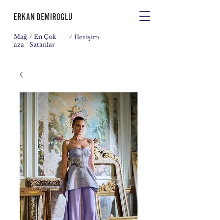
Mağ
/ En Çok
/
İletişim
aza
Satanlar