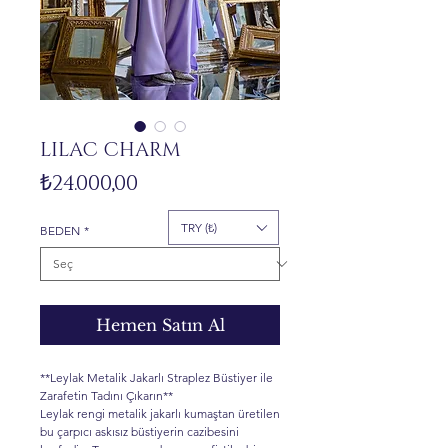
LILAC CHARM
Fiyat
₺24.000,00
TRY (₺)
BEDEN
*
Hemen Satın Al
**Leylak Metalik Jakarlı Straplez Büstiyer ile
Zarafetin Tadını Çıkarın**
Leylak rengi metalik jakarlı kumaştan üretilen
bu çarpıcı askısız büstiyerin cazibesini