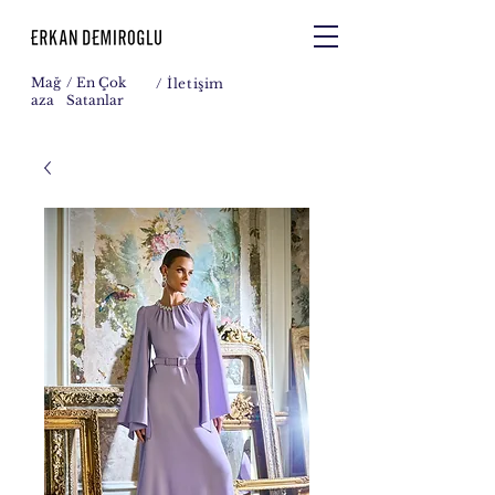
Mağ
/ En Çok
/
İletişim
aza
Satanlar