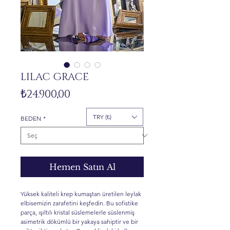
LILAC GRACE
Fiyat
₺24.900,00
TRY (₺)
BEDEN
*
Hemen Satın Al
Yüksek kaliteli krep kumaştan üretilen leylak
elbisemizin zarafetini keşfedin. Bu sofistike
parça, ışıltılı kristal süslemelerle süslenmiş
asimetrik dökümlü bir yakaya sahiptir ve bir