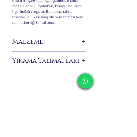
miktar ihtişam katar. Çan şeklindeki kollar
zarif silüetini vurgularken, kemerli bel kısmı
figürünüzü vurgular. Bu elbise, rafine
tasarımı ve lüks kumaşıyla hem zarafeti hem
de modernliği temsil eder.
Malzeme
%100 Pes
Yıkama Talimatları
Sadece kuru temizleme!
Bu giysi, damla şeklindeki kristaller ve
narin boncuklarla güzelce süslenmiştir.
Benzersiz işçiliği nedeniyle, kalitesini ve
uzun ömürlülüğünü korumak için bu ürünü
İletişim
kuru temizlemeye vermenizi nazikçe
öneririz.
Kargolama ve İade
Gizlilik Politikası
Mağaza Politikası