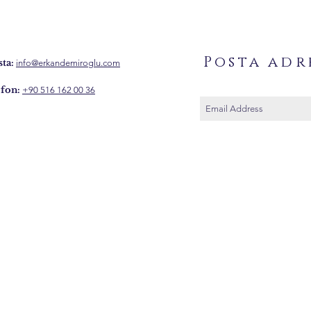
Posta adr
ta:
info@erkandemiroglu.com
fon:
+90 516 162 00 36