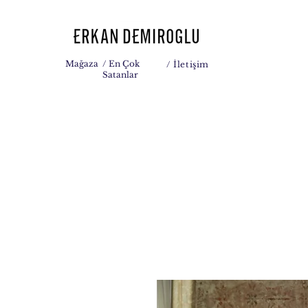
Mağaza
/ En Çok
/
İletişim
Satanlar