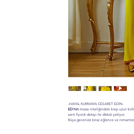
-HAYAL KURMAYA CESARET EDİN-
ED'nin
imzası niteliğindeki krep uzun kol
sarılı fiyonk detayı ile dikkat çekiyor.
Rüya gecenize biraz eğlence ve romantizm