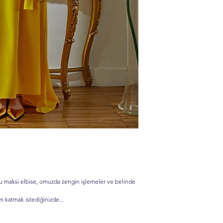
lu maksi elbise, omuzda zengin işlemeler ve belinde
 katmak istediğinizde...