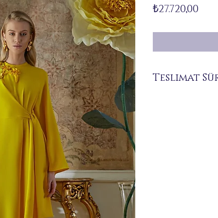
Fiy
₺27.720,00
Teslimat Sü
Siparişiniz üzerine size 
bulunmamaktadır.
Teslimat süresi 7 ile 21
dışı teslimatlarında bu 