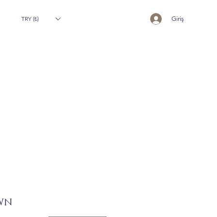
TRY (₺)
Giriş
WN