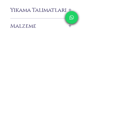
Yıkama Talimatları
Sadece kuru temizleme önerilir.
Malzeme
%35 Metalik
%65 Pes
İletişim
Kargolama ve İade
Gizlilik Politikası
Mağaza Politikası
Eposta:
info@erkandemiroglu.com
Telefon:
+90 516 162 00 36