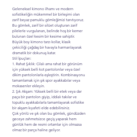
Geleneksel kimono ilhamı ve modern
sofistikeliğin mükemmel bir birleşimi olan
zarif beyaz pamuklu gömleğimizi tanıtıyoruz.
Bu gömlek, zarif bir silüet oluşturan zarif
pilelerle vurgulanan, belinde hoş bir kemer
bulunan özel kesim bir kesime sahiptir.
Büyük boy kimono tarzı kollar, klasik
çekiciliği çağdaş bir havayla harmanlayarak
dramatik bir dokunuş katar.
Stil İpuçları:
1. Rahat Şıklık: Cilalı ama rahat bir görünüm
için yüksek belli kot pantolonlar veya özel
dikim pantolonlarla eşleştirin. Kombinasyonu
tamamlamak için şık spor ayakkabılar veya
mokasenler ekleyin.
2. Şık Akşam: Yüksek belli bir etek veya dar
paça bir pantolon giyip, iddialı takılar ve
topuklu ayakkabılarla tamamlayarak sofistike
bir akşam kıyafeti elde edebilirsiniz.
Çok yönlü ve şık olan bu gömlek, gündüzden
geceye zahmetsizce geçiş yaparak hem
günlük hem de resmi ortamlar için olmazsa
olmaz bir parça haline geliyor.