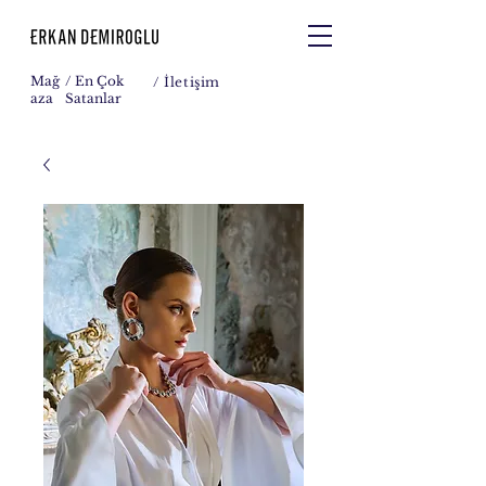
Mağ
/ En Çok
/
İletişim
aza
Satanlar