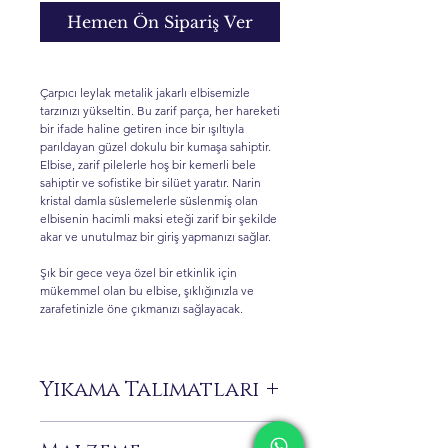
Hemen Ön Sipariş Ver
Çarpıcı leylak metalik jakarlı elbisemizle
tarzınızı yükseltin. Bu zarif parça, her hareketi
bir ifade haline getiren ince bir ışıltıyla
parıldayan güzel dokulu bir kumaşa sahiptir.
Elbise, zarif pilelerle hoş bir kemerli bele
sahiptir ve sofistike bir silüet yaratır. Narin
kristal damla süslemelerle süslenmiş olan
elbisenin hacimli maksi eteği zarif bir şekilde
akar ve unutulmaz bir giriş yapmanızı sağlar.
Şık bir gece veya özel bir etkinlik için
mükemmel olan bu elbise, şıklığınızla ve
zarafetinizle öne çıkmanızı sağlayacak.
Yıkama Talimatları
Sadece kuru temizleme önerilir.