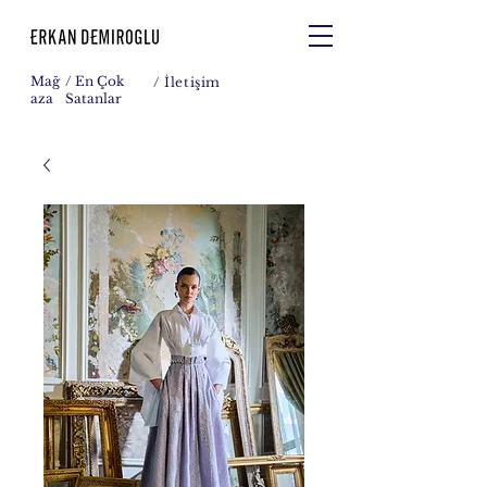
Mağ
/ En Çok
/
İletişim
aza
Satanlar