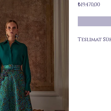
Fiya
₺19.470,00
Teslimat Sü
Siparişiniz üzerine size 
bulunmamaktadır.
Sipariş vermeden önce
hattımızdan ürünün hazı
bilgi alınız.