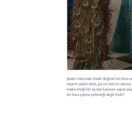
İpeksi viskozdan klasik düğmeli bir bluz ve
tasarım jakarlı etek, şık ve cilalı bir takı
maksi eteği her açıdan kazanan yapan şey,
bir hava yayma yeteneği değil midir?