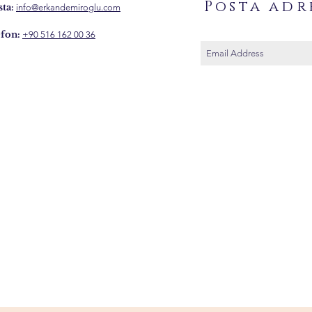
Posta adr
ta:
info@erkandemiroglu.com
fon:
+90 516 162 00 36