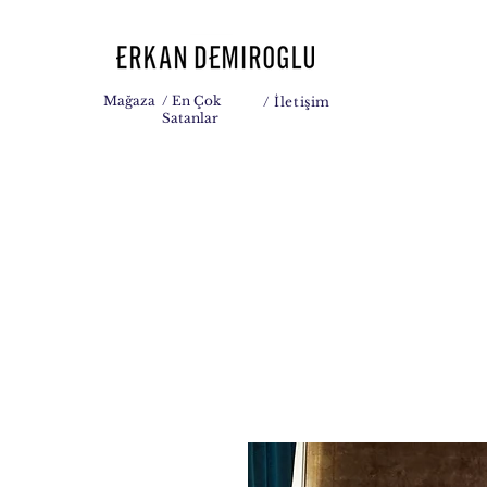
Mağaza
/ En Çok
/
İletişim
Satanlar