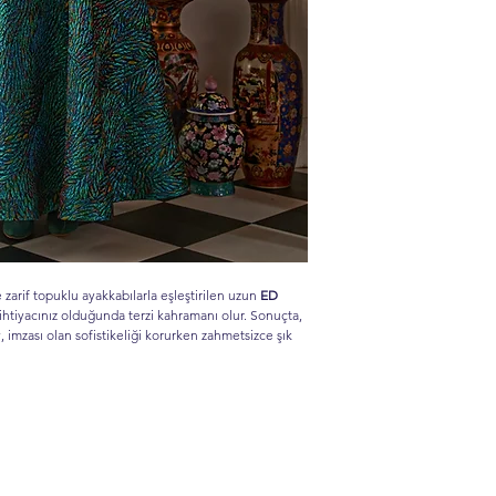
 zarif topuklu ayakkabılarla eşleştirilen uzun
ED
ma ihtiyacınız olduğunda terzi kahramanı olur. Sonuçta,
 imzası olan sofistikeliği korurken zahmetsizce şık