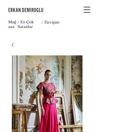
Mağ
/ En Çok
/
İletişim
aza
Satanlar