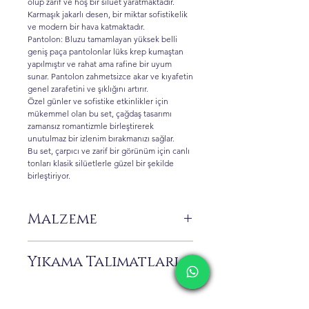
olup zarif ve hoş bir silüet yaratmaktadır.
Karmaşık jakarlı desen, bir miktar sofistikelik
ve modern bir hava katmaktadır.
Pantolon: Bluzu tamamlayan yüksek belli
geniş paça pantolonlar lüks krep kumaştan
yapılmıştır ve rahat ama rafine bir uyum
sunar. Pantolon zahmetsizce akar ve kıyafetin
genel zarafetini ve şıklığını artırır.
Özel günler ve sofistike etkinlikler için
mükemmel olan bu set, çağdaş tasarımı
zamansız romantizmle birleştirerek
unutulmaz bir izlenim bırakmanızı sağlar.
Bu set, çarpıcı ve zarif bir görünüm için canlı
tonları klasik silüetlerle güzel bir şekilde
birleştiriyor.
Malzeme
%100 Pes
Yıkama Talimatları
Sadece kuru temizleme önerilir.