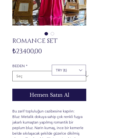
ROMANCE SET
Fiyat
₺23.400,00
BEDEN
*
TRY (₺)
Hemen Satın Al
Bu zarif topluluğun cazibesine kapılın:
Bluz: Metalik dokuya sahip çok renkli fuşya
jakarlı kumaştan yapılmış romantik bir
peplum bluz. Narin kumaş, ince bir kemerle
belde sıkılaşacak şekilde güzelce dikilmiş