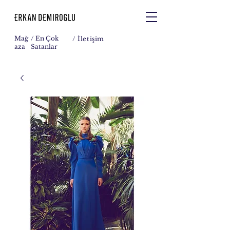
Mağ
/ En Çok
/
İletişim
aza
Satanlar