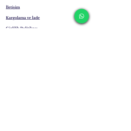
değişebilmektedir. Yurt dışı teslimatlarında
bu süreler uzayabilmektedir.
İletişim
Kargolama ve İade
Gizlilik Politikası
Mağaza Politikası
Eposta:
info@erkandemiroglu.com
Telefon:
+90 516 162 00 36
Posta adresimize
Katılın
Şimdi Abone Ol