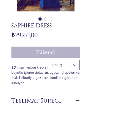
SAPHIRE DRESS
Fiyat
₺29.271,00
Tükendi
TRY (₺)
ED
imzalı viskon krep elbise, omuzlardaki üç
boyutlu işleme detayları, uçuşan drapeleri ve
maksi silüetiyle göz alıcı, ikonik bir görünüm
sunuyor.
Teslimat Süreci
Siparişiniz üzerine size özel üretilen ürünler
stokta bulunmamaktadır.
Teslimat süresi 7 ile 21 iş günü arasında