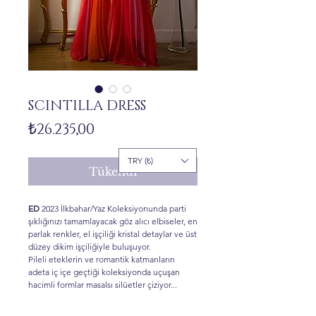
SCINTILLA DRESS
Fiyat
₺26.235,00
TRY (₺)
Tükendi
ED
2023 İlkbahar/Yaz Koleksiyonunda parti
şıklığınızı tamamlayacak göz alıcı elbiseler, en
parlak renkler, el işçiliği kristal detaylar ve üst
düzey dikim işçiliğiyle buluşuyor.
Pileli eteklerin ve romantik katmanların
adeta iç içe geçtiği koleksiyonda uçuşan
hacimli formlar masalsı silüetler çiziyor...