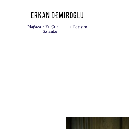
Mağaza
/ En Çok
/
İletişim
Satanlar