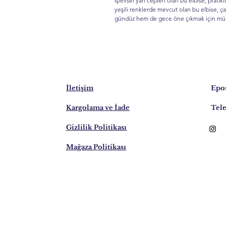
İşlevsel yan cepleri olan bu elbise, pratikli
yeşili renklerde mevcut olan bu elbise, ç
gündüz hem de gece öne çıkmak için müke
İletişim
Epos
Kargolama ve İade
Tele
Gizlilik Politikası
Mağaza Politikası