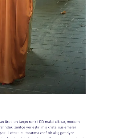
an üretilen tarçın renkli ED maksi elbise, modern
afındaki zarifçe yerleştirilmiş kristal süslemeler
şekilli etek ucu tasarıma zarif bir akış getiriyor.