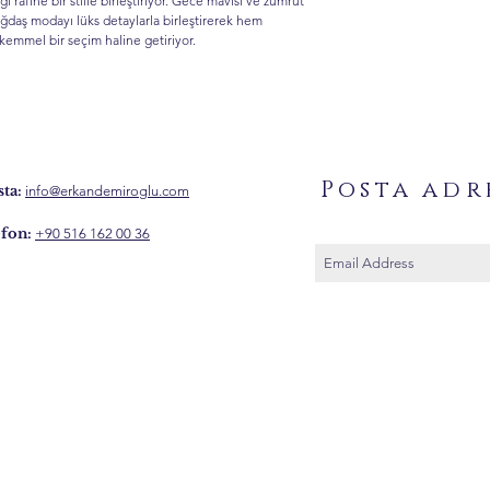
ği rafine bir stille birleştiriyor. Gece mavisi ve zümrüt
ağdaş modayı lüks detaylarla birleştirerek hem
mmel bir seçim haline getiriyor.
Posta adr
ta:
info@erkandemiroglu.com
fon:
+90 516 162 00 36