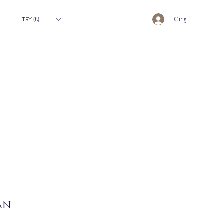
TRY (₺)
Giriş
AN