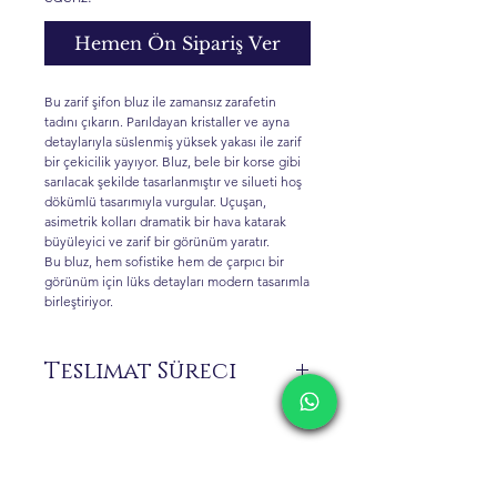
Hemen Ön Sipariş Ver
Bu zarif şifon bluz ile zamansız zarafetin
tadını çıkarın. Parıldayan kristaller ve ayna
detaylarıyla süslenmiş yüksek yakası ile zarif
bir çekicilik yayıyor. Bluz, bele bir korse gibi
sarılacak şekilde tasarlanmıştır ve silueti hoş
dökümlü tasarımıyla vurgular. Uçuşan,
asimetrik kolları dramatik bir hava katarak
büyüleyici ve zarif bir görünüm yaratır.
Bu bluz, hem sofistike hem de çarpıcı bir
görünüm için lüks detayları modern tasarımla
birleştiriyor.
Teslimat Süreci
Siparişiniz üzerine size özel üretilen ürünler
stokta bulunmamaktadır.
Sipariş vermeden önce 0 516 162 00 36
numaralı WhatsApp hattımızdan ürünün