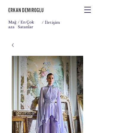
Mağ
/ En Çok
/
İletişim
aza
Satanlar