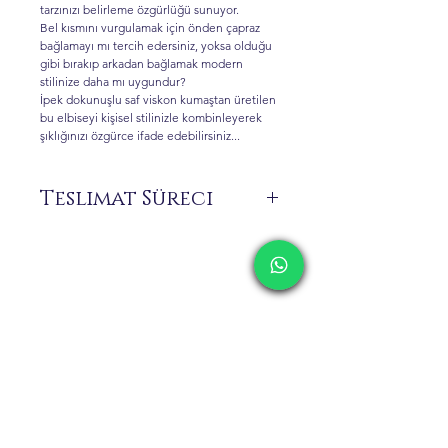
tarzınızı belirleme özgürlüğü sunuyor.
Bel kısmını vurgulamak için önden çapraz
bağlamayı mı tercih edersiniz, yoksa olduğu
gibi bırakıp arkadan bağlamak modern
stilinize daha mı uygundur?
İpek dokunuşlu saf viskon kumaştan üretilen
bu elbiseyi kişisel stilinizle kombinleyerek
şıklığınızı özgürce ifade edebilirsiniz...
Teslimat Süreci
Siparişiniz üzerine size özel üretilen ürünler
stokta bulunmamaktadır.
Sipariş vermeden önce 0 516 162 00 36
numaralı WhatsApp hattımızdan ürünün
hazırlanma ve teslimat süresi hakkında
İletişim
bilgi alınız.
Kargolama ve İade
Gizlilik Politikası
Mağaza Politikası