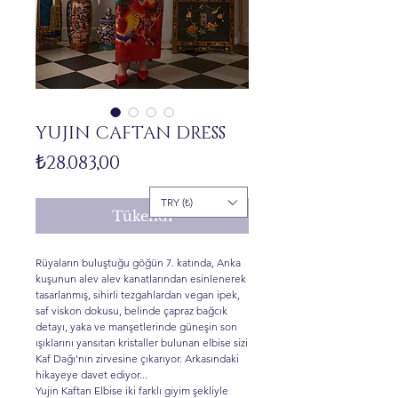
YUJIN CAFTAN DRESS
Fiyat
₺28.083,00
TRY (₺)
Tükendi
Rüyaların buluştuğu göğün 7. katında, Anka
kuşunun alev alev kanatlarından esinlenerek
tasarlanmış, sihirli tezgahlardan vegan ipek,
saf viskon dokusu, belinde çapraz bağcık
detayı, yaka ve manşetlerinde güneşin son
ışıklarını yansıtan kristaller bulunan elbise sizi
Kaf Dağı'nın zirvesine çıkarıyor. Arkasındaki
hikayeye davet ediyor...
Yujin Kaftan Elbise iki farklı giyim şekliyle