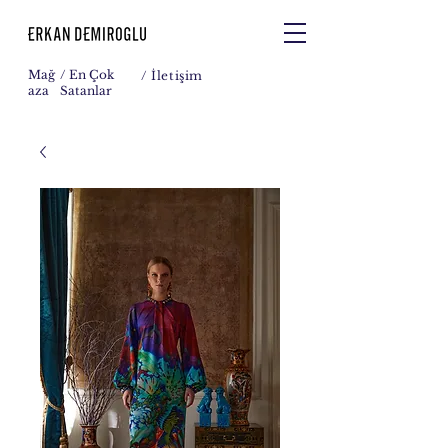
Mağ
/ En Çok
/
İletişim
aza
Satanlar