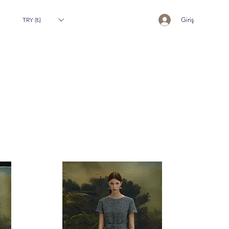
TRY (₺)
Giriş