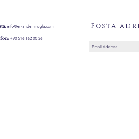
Posta adr
ta:
info@erkandemiroglu.com
fon:
+90 516 162 00 36