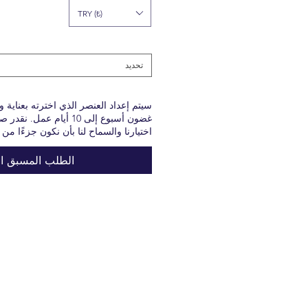
TRY (₺)
تحديد
سيتم إعداد العنصر الذي اخترته بعناية 
غضون أسبوع إلى 10 أيام ع
اختيارنا والسماح لنا بأن نكون جزءًا من
الطلب المسبق ال
المنتجات التي ليست موجودة في المخزون
قبل الطلب، يرجى الحصول على معلومات