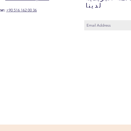
لدينا
ne:
+90 516 162 00 36