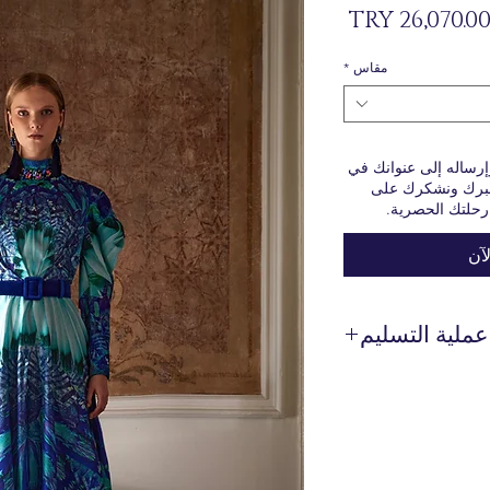
السعر
مقاس
*
وإرساله إلى عنوانك في
مل. نقدر صبرك ونشكرك على
 رحلتك الحصرية.
آن
عملية التسليم
 يتم إنتاجها خصيصًا لك
عند الطلب.
 حول وقت تحضير المنتج
وتسليمه من خلال خط WhatsApp الخاص بنا على الرقم 0 516 162
00 36.