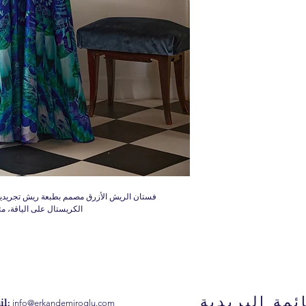
فستان الريش الأزرق مصمم بطبعة ريش تجريدية
الكريستال على الياقة، م
ئمة البريدية
l:
info@erkandemiroglu.com