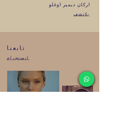
اركان ديمير اوغلو
يكتشف
تابعنا
انستجرام