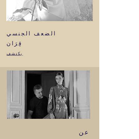
الضعف الجنسي
قِرَان
يكتشف
عن