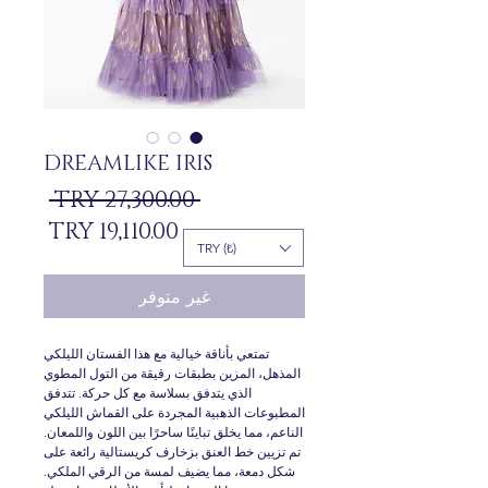
DREAMLIKE IRIS
سعر
 ‏27,300.00 TRY 
سعر
عادي
TRY (₺)
البيع
غير متوفر
تمتعي بأناقة خيالية مع هذا الفستان الليلكي
المذهل، المزين بطبقات رقيقة من التول المطوي
الذي يتدفق بسلاسة مع كل حركة. تتدفق
المطبوعات الذهبية المجردة على القماش الليلكي
الناعم، مما يخلق تباينًا ساحرًا بين اللون واللمعان.
تم تزيين خط العنق بزخارف كريستالية رائعة على
شكل دمعة، مما يضيف لمسة من الرقي الملكي.