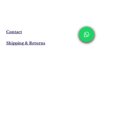
المنتجات التي ليست موجودة في المخزون
يتم إنتاجها خصيصًا لك عند الطلب.
قد يختلف وقت التسليم بين 7 إلى 21 يوم
عمل. وقد يتم تمديد هذه الفترات في حالة
التسليم إلى الخارج.
Contact
Shipping & Returns
Privacy Policy
Store Policy
Email:
info@erkandemiroglu.com
Phone:
+90 516 162 00 36
انضم إلى القائمة البريدية
لدينا