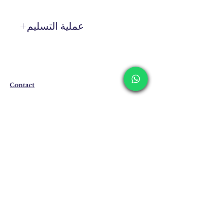
عملية التسليم
المنتجات التي ليست موجودة في المخزون
يتم إنتاجها خصيصًا لك عند الطلب.
قد يختلف وقت التسليم بين 7 إلى 21 يوم
عمل. وقد يتم تمديد هذه الفترات في حالة
التسليم إلى الخارج.
Contact
Shipping & Returns
Privacy Policy
Store Policy
Email:
info@erkandemiroglu.com
Phone:
+90 516 162 00 36