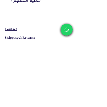
عملية التسليم
المنتجات التي ليست موجودة في المخزون
يتم إنتاجها خصيصًا لك عند الطلب.
قد يختلف وقت التسليم بين 7 إلى 21 يوم
عمل. وقد يتم تمديد هذه الفترات في حالة
التسليم إلى الخارج.
Contact
Shipping & Returns
Privacy Policy
Store Policy
Email:
info@erkandemiroglu.com
Phone:
+90 516 162 00 36
انضم إلى القائمة البريدية
لدينا