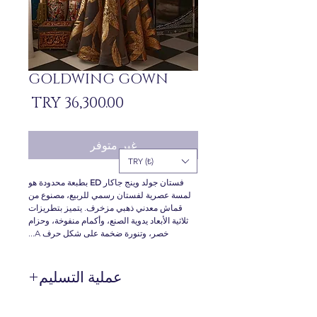
GOLDWING GOWN
السعر
غير متوفر
TRY (₺)
فستان جولد وينج جاكار
ED
بطبعة محدودة هو
لمسة عصرية لفستان رسمي للربيع، مصنوع من
قماش معدني ذهبي مزخرف. يتميز بتطريزات
ثلاثية الأبعاد يدوية الصنع، وأكمام منفوخة، وحزام
خصر، وتنورة ضخمة على شكل حرف A...
عملية التسليم
المنتجات التي ليست موجودة في المخزون