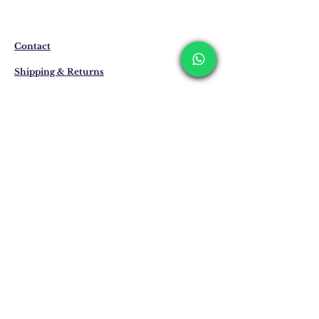
يتم إنتاجها خصيصًا لك عند الطلب.
قبل الطلب، يرجى الحصول على معلومات
حول وقت تحضير المنتج وتسليمه من خلال
خط WhatsApp الخاص بنا على الرقم 0 516
Contact
162 00 36.
Shipping & Returns
Privacy Policy
Store Policy
Email:
info@erkandemiroglu.com
Phone:
+90 516 162 00 36
انضم إلى القائمة البريدية
لدينا
Subscribe Now