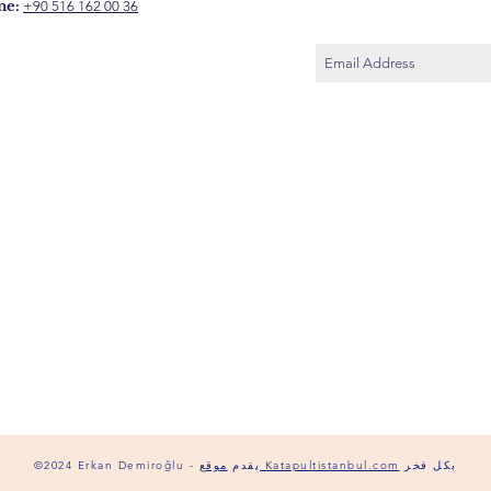
ne:
+90 516 162 00 36
بكل فخر
موقع Katapultistanbul.com
©2024 Erkan Demiroğlu - يقدم