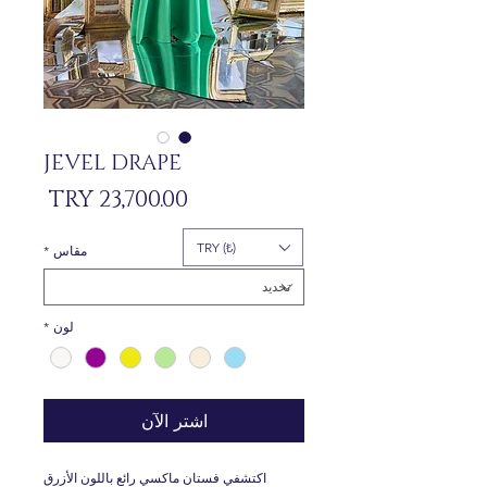
JEVEL DRAPE
السعر
TRY (₺)
مقاس
*
لون
*
اشترِ الآن
اكتشفي فستان ماكسي رائع باللون الأزرق