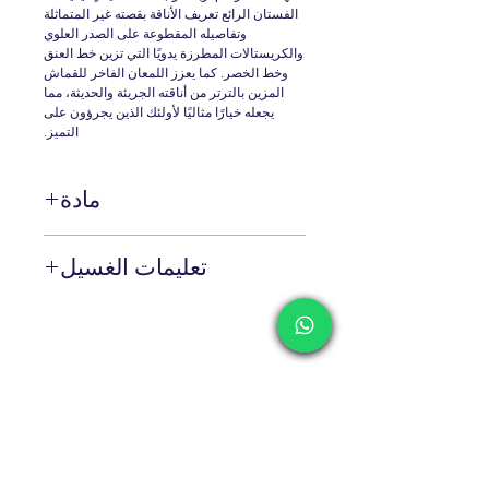
الفستان الرائع تعريف الأناقة بقصته غير المتماثلة
وتفاصيله المقطوعة على الصدر العلوي
والكريستالات المطرزة يدويًا التي تزين خط العنق
وخط الخصر. كما يعزز اللمعان الفاخر للقماش
المزين بالترتر من أناقته الجريئة والحديثة، مما
يجعله خيارًا مثاليًا لأولئك الذين يجرؤون على
التميز.
مادة
%100 بيس
تعليمات الغسيل
التنظيف الجاف فقط!
Contact
Shipping & Returns
Privacy Policy