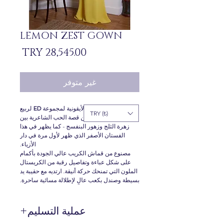
LEMON ZEST GOWN
السعر
غير متوفر
تستلهم التصاميم الأيقونية لمجموعة
ED
لربيع
TRY (₺)
وصيف 2021 إلهامها من قصة الحب الشاعرية بين
زهرة الثلج وزهور البنفسج - كما يظهر في هذا
الفستان الأصفر الذي ظهر لأول مرة في دار
الأزياء.
مصنوع من قماش الكريب عالي الجودة بأكمام
على شكل عباءة وتفاصيل رقبة من الكريستال
الملون التي تمنحك حركة أنيقة. ارتديه مع حقيبة يد
بسيطة وصندل بكعب عالٍ لإطلالة مسائية ساحرة.
عملية التسليم