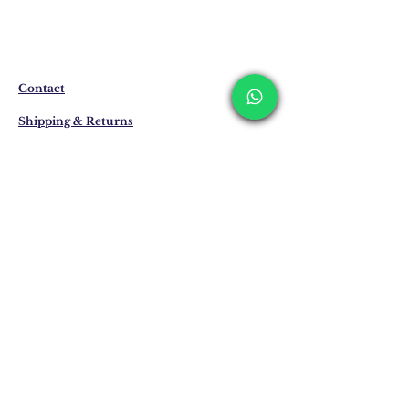
المنتجات التي ليست موجودة في المخزون
يتم إنتاجها خصيصًا لك عند الطلب.
قد يختلف وقت التسليم بين 7 إلى 21 يوم
عمل. وقد يتم تمديد هذه الفترات في حالة
التسليم إلى الخارج.
Contact
Shipping & Returns
Privacy Policy
Store Policy
Email:
info@erkandemiroglu.com
Phone:
+90 516 162 00 36
انضم إلى القائمة البريدية
لدينا