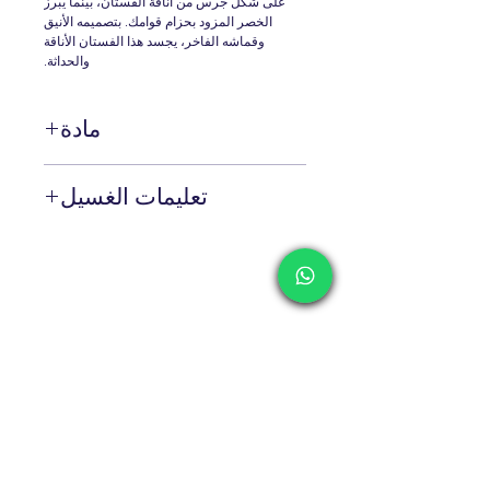
على شكل جرس من أناقة الفستان، بينما يبرز
الخصر المزود بحزام قوامك. بتصميمه الأنيق
وقماشه الفاخر، يجسد هذا الفستان الأناقة
والحداثة.
مادة
%100 بيس
تعليمات الغسيل
التنظيف الجاف فقط!
تم تزيين هذه القطعة بشكل جميل
بكريستالات على شكل دمعة وخرز رقيق.
ونظرًا لحرفيتها الفريدة، نوصيك بتنظيف هذه
القطعة بالتنظيف الجاف للحفاظ على جودتها
Contact
وطول عمرها.
Shipping & Returns
Privacy Policy
Store Policy