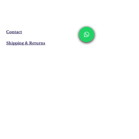
المنتجات التي ليست موجودة في المخزون
يتم إنتاجها خصيصًا لك عند الطلب.
قد يختلف وقت التسليم بين 7 إلى 21 يوم
عمل. وقد يتم تمديد هذه الفترات في حالة
التسليم إلى الخارج.
Contact
Shipping & Returns
Privacy Policy
Store Policy
Email:
info@erkandemiroglu.com
Phone:
+90 516 162 00 36
انضم إلى القائمة البريدية
لدينا