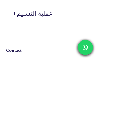
عملية التسليم
المنتجات التي ليست موجودة في المخزون
يتم إنتاجها خصيصًا لك عند الطلب.
قبل الطلب، يرجى الحصول على معلومات
حول وقت تحضير المنتج وتسليمه من خلال
خط WhatsApp الخاص بنا على الرقم 0 516
Contact
162 00 36.
Shipping & Returns
Privacy Policy
Store Policy
Email:
info@erkandemiroglu.com
Phone:
+90 516 162 00 36