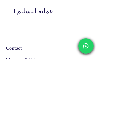
عملية التسليم
المنتجات التي ليست موجودة في المخزون
يتم إنتاجها خصيصًا لك عند الطلب.
قد يختلف وقت التسليم بين 7 إلى 21 يوم
عمل. وقد يتم تمديد هذه الفترات في حالة
التسليم إلى الخارج.
Contact
Shipping & Returns
Privacy Policy
Store Policy
Email:
info@erkandemiroglu.com
Phone:
+90 516 162 00 36