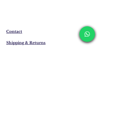
المنتجات التي ليست موجودة في المخزون
يتم إنتاجها خصيصًا لك عند الطلب.
قبل الطلب، يرجى الحصول على معلومات
حول وقت تحضير المنتج وتسليمه من خلال
خط WhatsApp الخاص بنا على الرقم 0 516
Contact
162 00 36.
Shipping & Returns
Privacy Policy
Store Policy
Email:
info@erkandemiroglu.com
Phone:
+90 516 162 00 36
انضم إلى القائمة البريدية
لدينا