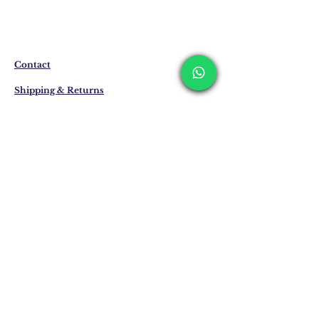
المنتجات التي ليست موجودة في المخزون
يتم إنتاجها خصيصًا لك عند الطلب.
قد يختلف وقت التسليم بين 7 إلى 21 يوم
عمل. وقد يتم تمديد هذه الفترات في حالة
التسليم إلى الخارج.
Contact
Shipping & Returns
Privacy Policy
Store Policy
Email:
info@erkandemiroglu.com
Phone:
+90 516 162 00 36
انضم إلى القائمة البريدية
لدينا