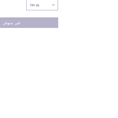
TRY (₺)
غير متوفر
المنتجات التي ليست موجودة في المخزون
قبل الطلب، يرجى الحصول على معلومات