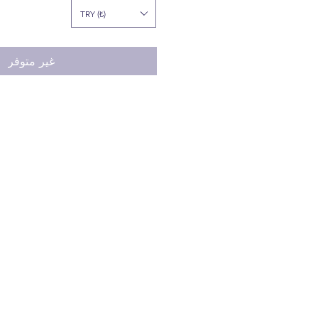
TRY (₺)
غير متوفر
المنتجات التي ليست موجودة في المخزون
قبل الطلب، يرجى الحصول على معلومات