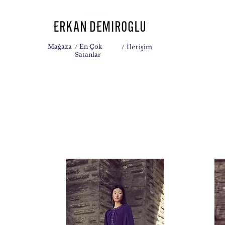
Mağaza
/ En Çok
/
İletişim
Satanlar