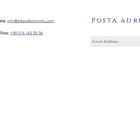
Posta adr
ta:
info@erkandemiroglu.com
fon:
+90 516 162 00 36