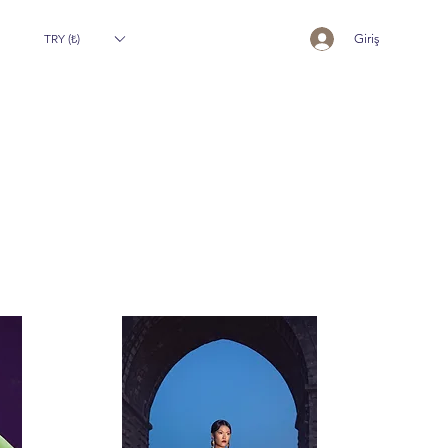
TRY (₺)
Giriş